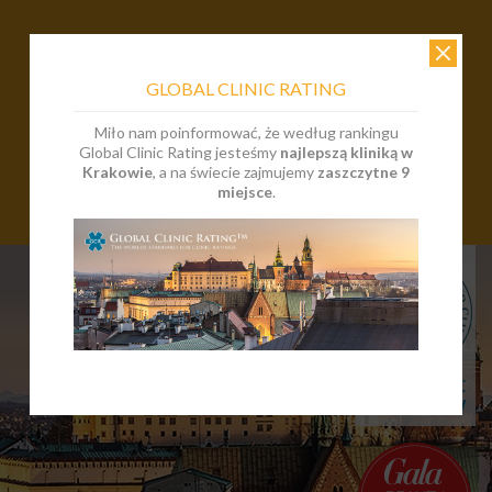
GLOBAL CLINIC RATING
Miło nam poinformować, że według rankingu
Global Clinic Rating jesteśmy
najlepszą kliniką w
Krakowie
, a na świecie zajmujemy
zaszczytne 9
miejsce
.
EN
PL