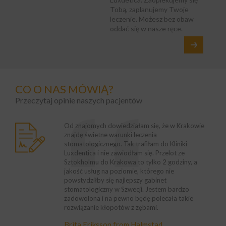
Tobą, zaplanujemy Twoje
leczenie. Możesz bez obaw
oddać się w nasze ręce.
CO O NAS MÓWIĄ?
Przeczytaj opinie naszych pacjentów
wcipy o oszczędności
drowia w Wielkiej
Od znajomych dowiedziałam się, że w Krakowie
Gołym
enie jest tańsze.
 leczenie trzeba
znajdę świetne warunki leczenia
Usług
, że postanowiłem
osztują niemal
stomatologicznego. Tak trafiłam do Kliniki
euro
logicznych w
lsce. Dlatego
Luxdentica i nie zawiodłam się. Przelot ze
stom
tmosfera panująca w
 tutaj i nie żałuję.
Sztokholmu do Krakowa to tylko 2 godziny, a
namó
st dla nas, pacjentów,
t są takie same lub
jakość usług na poziomie, którego nie
Polak
 klarownie
 cena za usługę
powstydziłby się najlepszy gabinet
Luxde
enia. Żadnego stresu,
stomatologiczny w Szwecji. Jestem bardzo
bard
minając.
zadowolona i na pewno będę polecała takie
stom
ester
rozwiązanie kłopotów z zębami.
jedno
burgh
Kont
Brita Eriksson from Halmstad