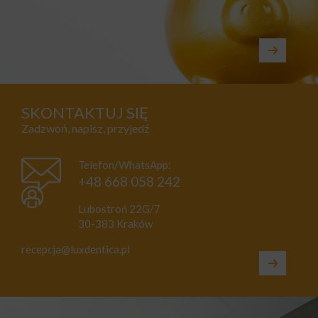
SKONTAKTUJ SIĘ
Zadzwoń, napisz, przyjedź
Telefon/WhatsApp:
+48 668 058 242
Lubostroń 22G/7
30-383 Kraków
recepcja@luxdentica.pl