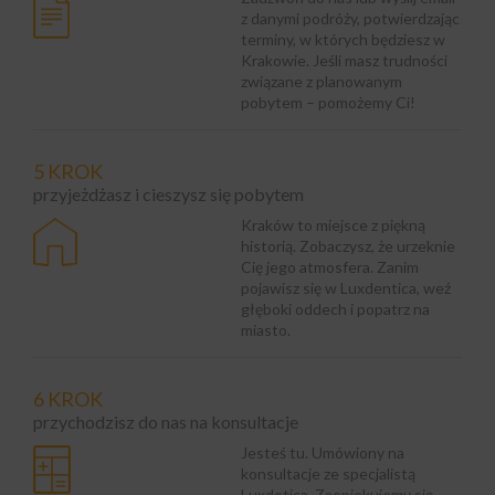
z danymi podróży, potwierdzając
terminy, w których będziesz w
Krakowie. Jeśli masz trudności
związane z planowanym
pobytem – pomożemy Ci!
5 KROK
przyjeżdżasz i cieszysz się pobytem
Kraków to miejsce z piękną
historią. Zobaczysz, że urzeknie
Cię jego atmosfera. Zanim
pojawisz się w Luxdentica, weź
głęboki oddech i popatrz na
miasto.
6 KROK
przychodzisz do nas na konsultacje
Jesteś tu. Umówiony na
konsultacje ze specjalistą
Luxdetica. Zaopiekujemy się