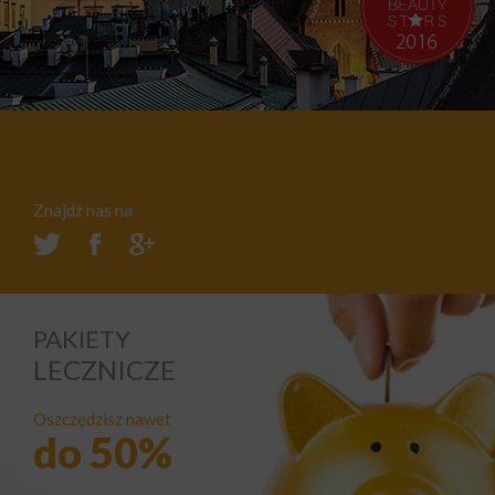
Znajdź nas na
PAKIETY
LECZNICZE
Oszczędzisz nawet
do 50%