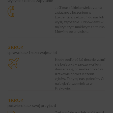
wysyłasz do nas zapytanie
Jeśli masz jakiekolwiek pytania
związane z leczeniem w
Luxdentica, zadzwoń do nas lub
wyślij zapytanie. Odpowiemy w
najszybszym możliwym terminie.
Mówimy po angielsku.
3 KROK
sprawdzasz i rezerwujesz lot
Kiedy podjąłeś już decyzję, zajmij
się logistyką – zarezerwuj lot i
dowiedz się, co możesz robić w
Krakowie oprócz leczenia
zębów. Zapytaj nas, polecimy Ci
najpiękniejsze miejsca w
Krakowie.
4 KROK
potwierdzasz swój przyjazd
Zadzwoń do nas lub wyślij email