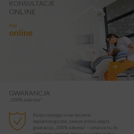
KONSULTACJE
ONLINE
Kup
online
GWARANCJA
„100% sukcesu”
Rozpoczynając u nas leczenie
implantologiczne, zawsze jesteś objęty
gwarancją „100% sukcesu” – oznacza to, że
zakładamy implant, biorąc na siebie pełną